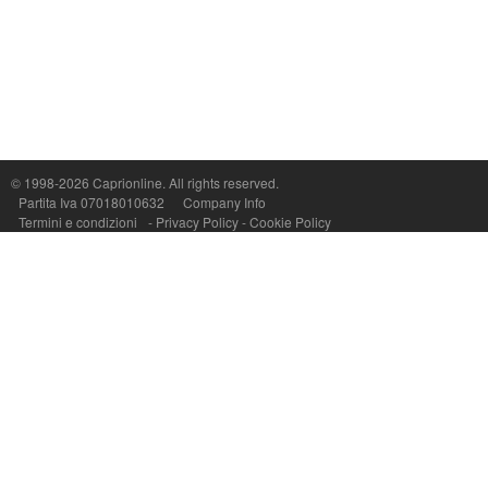
Capri On Line Srl, Via Le Botteghe 10a - 80073 CAPRI (NA) Italy
P.Iva, C.F. e n.Reg.Imprese Napoli: 07018010632 - Rea n.557643
© 1998-2026
Caprionline
. All rights reserved.
Partita Iva 07018010632
Company Info
Termini e condizioni
-
Privacy Policy
-
Cookie Policy