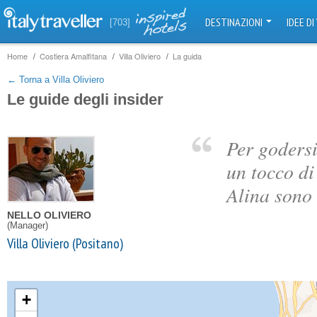
DESTINAZIONI
IDEE DI
[703]
Home
Costiera Amalfitana
Villa Oliviero
La guida
← Torna a Villa Oliviero
Le guide degli insider
Per godersi
un tocco di 
Alina sono i
NELLO OLIVIERO
(Manager)
Villa Oliviero (Positano)
+