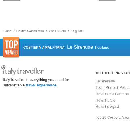
Home
Costiera Amalfitana
Villa Oliviero
La guida
Le Sirenuse
COSTIERA AMALFITANA
Positano
GLI HOTEL PIÙ VISTI
ItalyTraveller is everything you need for
Le Sirenuse
unforgettable
travel experience
.
Il San Pietro di Posit
Hotel Santa Caterina
Hotel Rufolo
Hotel Le Agavi
Top 20 Costiera Amal