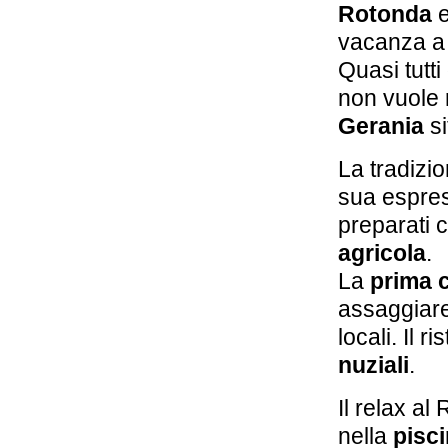
MelRose Relais
Rotonda
Massa Lubrense
vacanza a 
Quasi tutt
4,6 km
Grand Hotel
non vuole 
Capodimonte
Sorrento
Gerania
si
5,0 km
La tradizi
Hotel Antiche
Mura
sua espres
Sorrento
preparati c
agricola
.
La
prima 
assaggiare
locali. Il 
nuziali
.
Il relax al
nella
pisc