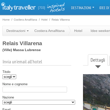
DESTINAZIONI
IDEE DI
[703]
Home
Costiera Amalfitana
Hotel
Relais Villarena
Destinazioni
Costiera Amalfitana
Hotel
Idee weeke
Relais Villarena
(Ville)
Massa Lubrense
Dettagli
Invia un'email all'hotel
Titolo
Nome e cognome
Nazione
Email