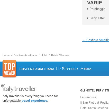
VARIE
Parcheggio
Baby sitter
← Costiera Amalfi
Home
Costiera Amalfitana
Hotel
Relais Villarena
Le Sirenuse
COSTIERA AMALFITANA
Positano
GLI HOTEL PIÙ VISTI
ItalyTraveller is everything you need for
Le Sirenuse
unforgettable
travel experience
.
Il San Pietro di Posit
Hotel Santa Caterina