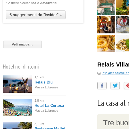
Costiere Sorrentina e Amalfitana.
6 suggerimenti da "insider" »
Vedi mappa →
Relais Vill
Hotel nei dintorni
info@casalevillar
1,1 km
Relais Blu
Massa Lubrense
La casa al 
2,8 km
Hotel La Certosa
Massa Lubrense
Tre buon
3,1 km
Residenza Molini