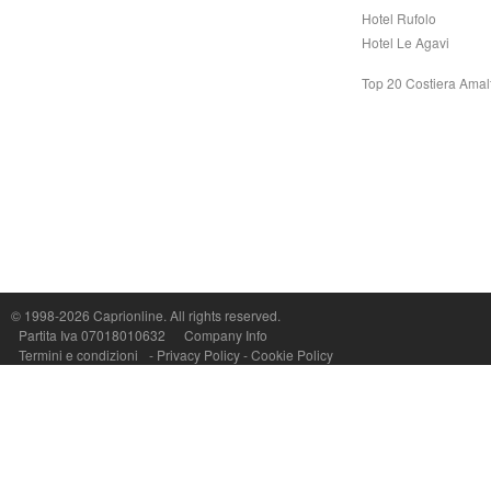
Hotel Rufolo
Hotel Le Agavi
Top 20 Costiera Amal
© 1998-2026
Caprionline
. All rights reserved.
Capri On Line Srl, Via Le Botteghe 10a - 80073 CAPRI (NA) Italy
Partita Iva 07018010632
Company Info
P.Iva, C.F. e n.Reg.Imprese Napoli: 07018010632 - Rea n.557643
Termini e condizioni
-
Privacy Policy
-
Cookie Policy