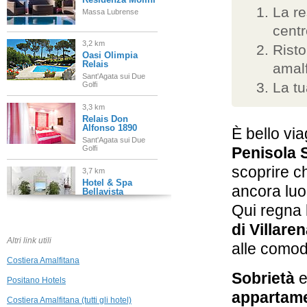
La re
Massa Lubrense
centr
3,2 km
Risto
Oasi Olimpia
Relais
amalf
Sant'Agata sui Due
La tu
Golfi
3,3 km
Relais Don
Alfonso 1890
È bello via
Sant'Agata sui Due
Golfi
Penisola 
scoprire c
3,7 km
Hotel & Spa
ancora luo
Bellavista
Francischiello
Qui regna l
Massa Lubrense
di Villare
3,8 km
Altri link utili
alle comod
Grand Hotel Due
Golfi
Costiera Amalfitana
Sant'Agata sui Due
Sobrietà
Golfi
Positano Hotels
appartame
4,3 km
Costiera Amalfitana (tutti gli hotel)