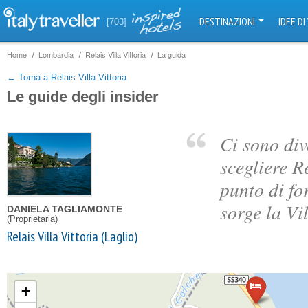
DESTINAZIONI
IDEE DI
[703]
Home
Lombardia
Relais Villa Vittoria
La guida
← Torna a Relais Villa Vittoria
Le guide degli insider
Ci sono div
scegliere R
punto di fo
sorge la Vi
DANIELA TAGLIAMONTE
(Proprietaria)
Relais Villa Vittoria (Laglio)
+