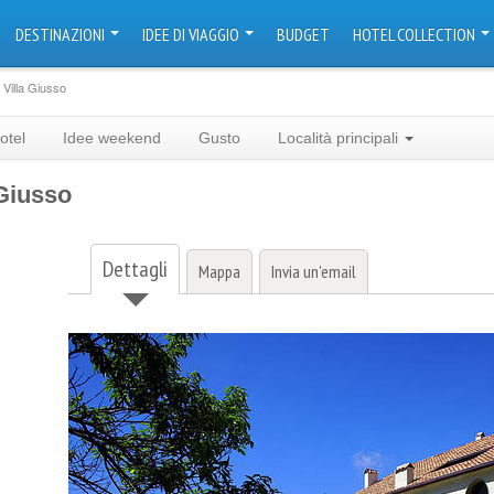
DESTINAZIONI
IDEE DI VIAGGIO
BUDGET
HOTEL COLLECTION
Villa Giusso
otel
Idee weekend
Gusto
Località principali
 Giusso
Dettagli
Mappa
Invia un'email