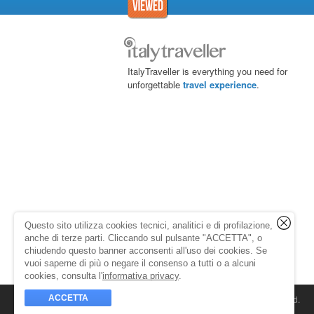
ItalyTraveller is everything you need for
unforgettable
travel experience
.
Questo sito utilizza cookies tecnici, analitici e di profilazione,
anche di terze parti. Cliccando sul pulsante "ACCETTA", o
chiudendo questo banner acconsenti all'uso dei cookies. Se
vuoi saperne di più o negare il consenso a tutti o a alcuni
cookies, consulta l'
informativa privacy
.
ACCETTA
© 1998-2026
Caprionline
. All rights reserved.
Capri On Line Srl, Via Le Botteghe 10a - 80073 C
Partita Iva 07018010632
Company Info