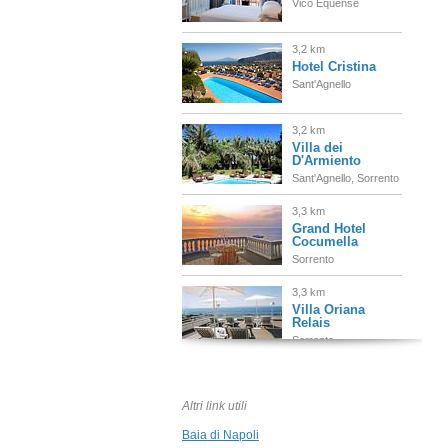
Vico Equense
3,2 km
Hotel Cristina
Sant'Agnello
3,2 km
Villa dei
D'Armiento
Sant'Agnello, Sorrento
3,3 km
Grand Hotel
Cocumella
Sorrento
3,3 km
Villa Oriana
Relais
Sorrento
4,0 km
Grand Hotel
Ambasciatori
Altri link utili
Sorrento
Baia di Napoli