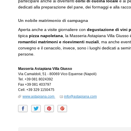
partecipare anche ai divertenti
corsi di cucina locale
e ai pe
dedicati alla preparazione del pane, dei formaggi e alla raccol
Un nobile matrimonio di campagna
Aperta anche a visite giornaliere con
degustazione di vini p
tipica
pizza napoletana
, la Masseria Astapiana Villa Giusso 
romantici matrimoni e ricevimenti nuziali
, ma anche eventi 
convegno e il cenacolo, invece, sono i luoghi dedicati a semi
persone.
Masseria Astapiana Villa Giusso
Via Camaldoli, 51
-
80069
Vico Equense
(Napoli)
Tel.
+39 081 8024392
Fax
+39 081 403797
Cell.
+39 329 1150475
www.astapiana.com
info@astapiana.com