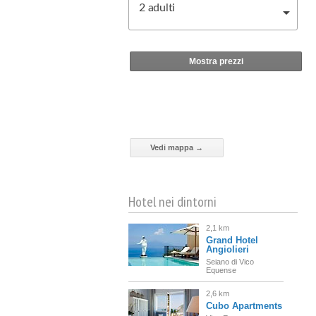
2
adulti
Mostra prezzi
Vedi mappa →
Hotel nei dintorni
2,1 km
Grand Hotel
Angiolieri
Seiano di Vico
Equense
2,6 km
Cubo Apartments