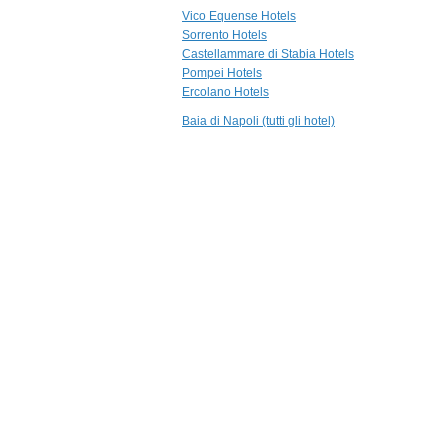
4,1 km
Vico Equense Hotels
Relais Correale
Sorrento Hotels
Sorrento
Castellammare di Stabia Hotels
Pompei Hotels
4,1 km
Ercolano Hotels
Grand Hotel De
La Ville
Baia di Napoli (tutti gli hotel)
Sorrento
4,3 km
Grand Hotel
Royal
Sorrento