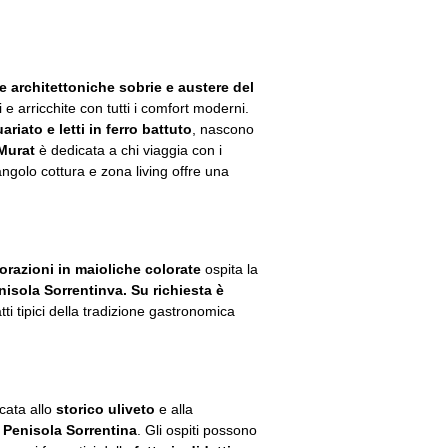
ee architettoniche sobrie e austere del
i e arricchite con tutti i comfort moderni.
ariato e letti in ferro battuto
, nascono
Murat
è dedicata a chi viaggia con i
golo cottura e zona living offre una
razioni in maioliche colorate
ospita la
enisola Sorrentinva. Su richiesta è
tti tipici della tradizione gastronomica
cata allo
storico uliveto
e alla
 Penisola Sorrentina
. Gli ospiti possono