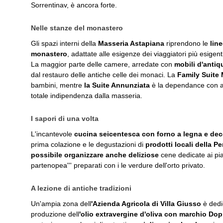
Sorrentinav, è ancora forte.
Nelle stanze del monastero
Gli spazi interni della
Masseria Astapiana
riprendono le
lin
monastero
, adattate alle esigenze dei viaggiatori più esigent
La maggior parte delle camere, arredate con
mobili d'antiqu
dal restauro delle antiche celle dei monaci. La
Family Suite 
bambini, mentre
la Suite Annunziata
è la dependance con an
totale indipendenza dalla masseria.
I sapori di una volta
L'incantevole
cucina seicentesca con forno a legna e deco
prima colazione e le degustazioni di
prodotti locali della P
possibile organizzare anche deliziose
cene dedicate ai pia
partenopea''' preparati con i le verdure dell'orto privato.
A lezione di antiche tradizioni
Un'ampia zona dell
'Azienda Agricola di Villa Giusso
è dedi
produzione dell
'olio extravergine d'oliva con marchio Dop