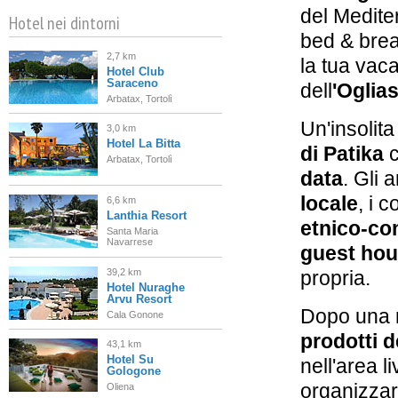
del Medit
Hotel nei dintorni
bed & brea
2,7 km
la tua vaca
Hotel Club
Saraceno
dell
'Oglias
Arbatax, Tortolì
Un'insolit
3,0 km
Hotel La Bitta
di Patika
c
Arbatax, Tortolì
data
. Gli 
locale
, i c
6,6 km
Lanthia Resort
etnico-c
Santa Maria
Navarrese
guest ho
39,2 km
propria.
Hotel Nuraghe
Arvu Resort
Dopo una 
Cala Gonone
prodotti de
43,1 km
Hotel Su
nell'area l
Gologone
organizza
Oliena