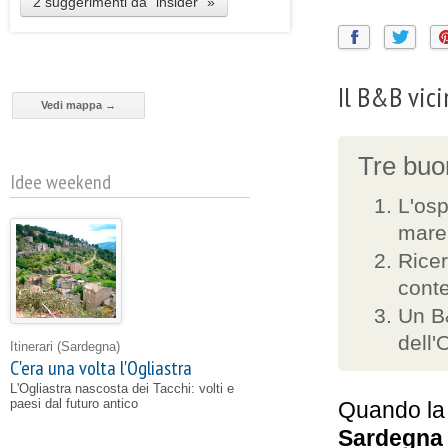
2 suggerimenti da "insider" »
Il B&B vici
Vedi mappa →
Tre buon
Idee weekend
L'osp
mare 
Ricer
cont
Un B&
dell'
Itinerari
(Sardegna)
C'era una volta l'Ogliastra
L'Ogliastra nascosta dei Tacchi: volti e
paesi dal futuro antico
Quando la 
Sardegna