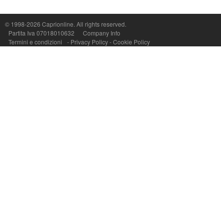
© 1998-2026
Caprionline
. All rights reserved.
Capri On Line Srl, Via Le Botteghe 10a - 80073 CAPRI (NA) Italy
Partita Iva 07018010632
Company Info
P.Iva, C.F. e n.Reg.Imprese Napoli: 07018010632 - Rea n.557643
Termini e condizioni
-
Privacy Policy
-
Cookie Policy