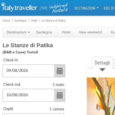
DESTINAZIONI
IDEE DI
[703]
Home
Sardegna
Hotel
Le Stanze di Patika
Destinazioni
Sardegna
Hotel
Idee weekend
Gu
Le Stanze di Patika
(B&B e Case)
Tortolì
Check-in
Dettagli
Check-out
1
notte
Ospiti
1
camera