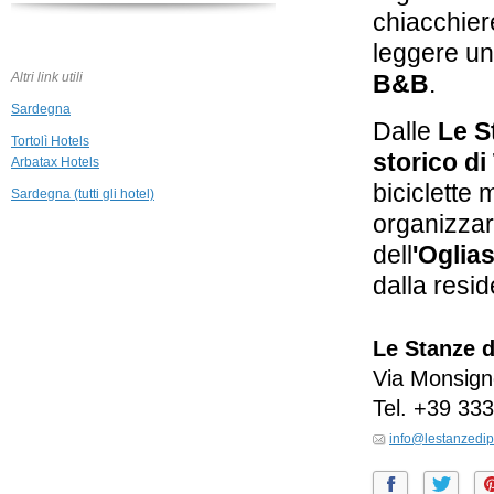
chiacchier
leggere un
Altri link utili
B&B
.
Sardegna
Dalle
Le S
Tortolì Hotels
storico di 
Arbatax Hotels
biciclette 
Sardegna (tutti gli hotel)
organizza
dell
'Oglias
dalla resi
Le Stanze d
Via Monsigno
Tel.
+39 333
info@lestanzedipa