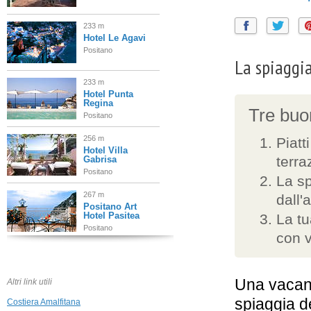
233 m
Hotel Le Agavi
Positano
La spiaggia
233 m
Hotel Punta
Regina
Tre buon
Positano
256 m
Piatt
Hotel Villa
terra
Gabrisa
Positano
La sp
267 m
dall'
Positano Art
Hotel Pasitea
La tu
Positano
con v
302 m
Villa Magia
Positano
Una vacan
Altri link utili
spiaggia de
Costiera Amalfitana
355 m