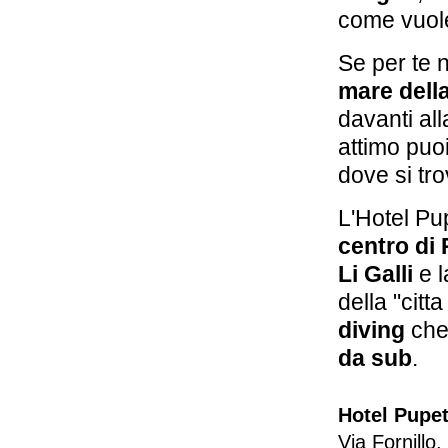
come vuol
Se per te 
mare dell
davanti al
attimo puo
dove si tr
L'Hotel Pu
centro di
Li Galli
e 
della "citt
diving
che
da sub
.
Hotel Pupet
Via Fornillo,