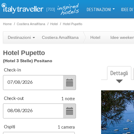
DESTINAZIONI
IDEE DI
[703]
Home
Costiera Amalfitana
Hotel
Hotel Pupetto
Destinazioni
Costiera Amalfitana
Hotel
Idee weeke
Hotel Pupetto
(Hotel 3 Stelle)
Positano
Check-in
Dettagli
Check-out
1
notte
Ospiti
1
camera