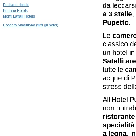
Hotel Villa Franca
da leccarsi
Positano Hotels
Positano
Praiano Hotels
a 3 stelle
,
Monti Lattari Hotels
Pupetto
.
356 m
Costiera Amalfitana (tutti gli hotel)
Palazzo Marzoli
Resort
Le
camere
Positano
classico d
382 m
un hotel i
Hotel Poseidon
Positano
Satellitare
tutte le c
acque di P
stress del
All'Hotel 
non potreb
ristorante
specialità
a legna
, i