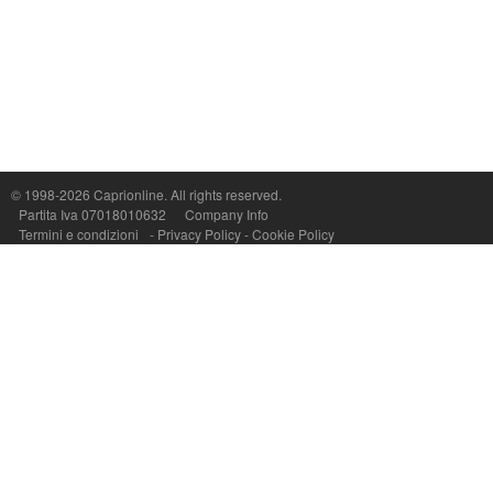
© 1998-2026
Caprionline
. All rights reserved.
Capri On Line Srl, Via Le Botteghe 10a - 80073 CAPRI (NA) Italy
Partita Iva 07018010632
Company Info
P.Iva, C.F. e n.Reg.Imprese Napoli: 07018010632 - Rea n.557643
Termini e condizioni
-
Privacy Policy
-
Cookie Policy