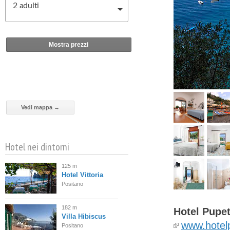
2
adulti
Mostra prezzi
Vedi mappa →
Hotel nei dintorni
125 m
Hotel Vittoria
Positano
182 m
Hotel Pupet
Villa Hibiscus
www.hotelp
Positano