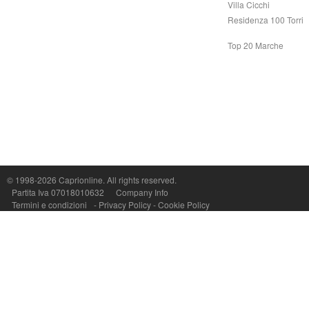
Villa Cicchi
Residenza 100 Torri
Top 20 Marche
Capri On Line Srl, Via Le Botteghe 10a - 80073 CAPRI (NA) Italy
P.Iva, C.F. e n.Reg.Imprese Napoli: 07018010632 - Rea n.557643
© 1998-2026
Caprionline
. All rights reserved.
Partita Iva 07018010632
Company Info
Termini e condizioni
-
Privacy Policy
-
Cookie Policy