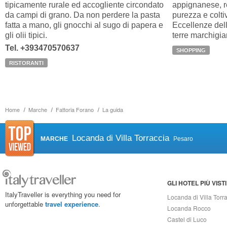
tipicamente rurale ed accogliente circondato
appignanese, r
da campi di grano. Da non perdere la pasta
purezza e coltiv
fatta a mano, gli gnocchi al sugo di papera e
Eccellenze dell
gli olii tipici.
terre marchigia
Tel. +393470570637
SHOPPING
RISTORANTI
Home
Marche
Fattoria Forano
La guida
Locanda di Villa Torraccia
MARCHE
Pesaro
GLI HOTEL PIÙ VISTI
ItalyTraveller is everything you need for
Locanda di Villa Torr
unforgettable
travel experience
.
Locanda Rocco
Castel di Luco