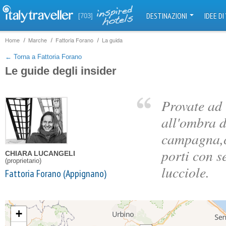
DESTINAZIONI
IDEE DI
[703]
Home
Marche
Fattoria Forano
La guida
← Torna a Fattoria Forano
Le guide degli insider
Provate ad 
all'ombra d
campagna,ci
porti con se
CHIARA LUCANGELI
(proprietario)
lucciole.
Fattoria Forano (Appignano)
+