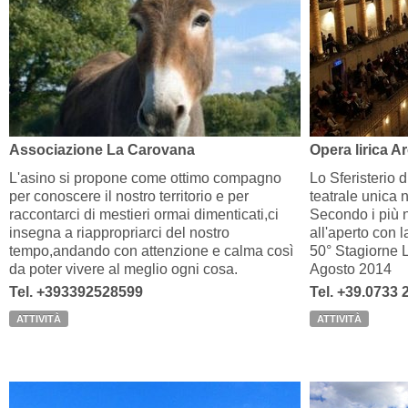
Associazione La Carovana
Opera lirica A
L'asino si propone come ottimo compagno
Lo Sferisterio 
per conoscere il nostro territorio e per
teatrale unica 
raccontarci di mestieri ormai dimenticati,ci
Secondo i più not
insegna a riappropriarci del nostro
all'aperto con l
tempo,andando con attenzione e calma così
50° Stagiorne L
da poter vivere al meglio ogni cosa.
Agosto 2014
Tel. +393392528599
Tel. +39.0733
ATTIVITÀ
ATTIVITÀ