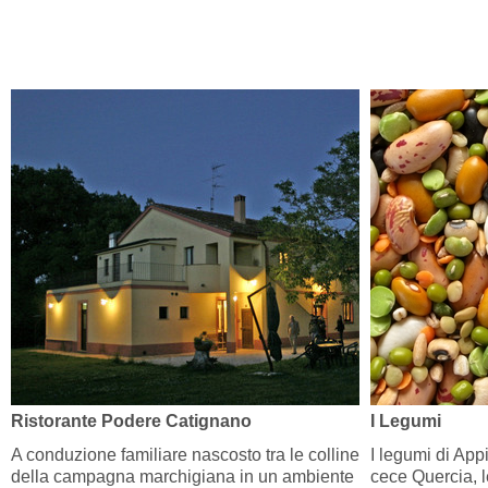
Ristorante Podere Catignano
I Legumi
A conduzione familiare nascosto tra le colline
I legumi di Appi
della campagna marchigiana in un ambiente
cece Quercia, le