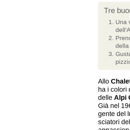
Tre buon
Una v
dell'
Preno
della
Gusta
pizzi
Allo
Chalet
ha i colori
delle
Alpi
Già nel 19
gente del l
sciatori de