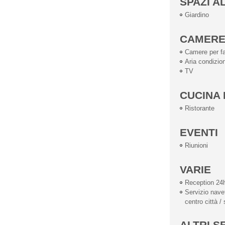
SPAZI A
Giardino
CAMER
Camere per fa
Aria condizio
TV
CUCINA 
Ristorante
EVENTI
Riunioni
VARIE
Reception 24
Servizio navet
centro città /
ALTRI S