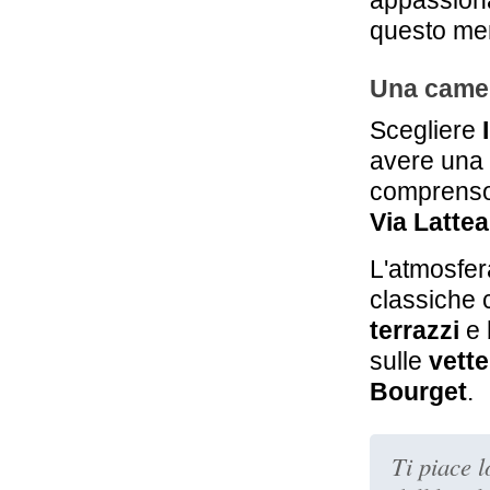
appassiona
questo mer
Una camer
Scegliere
avere una 
comprenso
Via Lattea
L'atmosfer
classiche 
terrazzi
e
sulle
vette
Bourget
.
Ti piace 