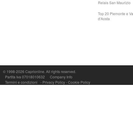
Relais San Maurizio
Top 20 Piemonte e Va
d'Aosta
Capri On Line Srl, Via Le Botteghe 10a - 80073 CAPRI (NA) Italy
P.Iva, C.F. e n.Reg.Imprese Napoli: 07018010632 - Rea n.557643
© 1998-2026
Caprionline
. All rights reserved.
Partita Iva 07018010632
Company Info
Termini e condizioni
-
Privacy Policy
-
Cookie Policy