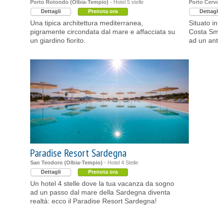
Porto Rotondo (Olbia-Tempio)
- Hotel 5 stelle
Porto Cerv
Dettagli
Prenota ora
Dettagl
Una tipica architettura mediterranea,
Situato i
pigramente circondata dal mare e affacciata su
Costa Sme
un giardino fiorito.
ad un anti
Paradise Resort Sardegna
San Teodoro (Olbia-Tempio)
- Hotel 4 Stelle
Dettagli
Prenota ora
Un hotel 4 stelle dove la tua vacanza da sogno
ad un passo dal mare della Sardegna diventa
realtà: ecco il Paradise Resort Sardegna!