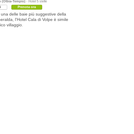
o (Olbia-Tempio)
- Hotel 5 stelle
i
Prenota ora
n una delle baie più suggestive della
ralda, l'Hotel Cala di Volpe è simile
co villaggio.