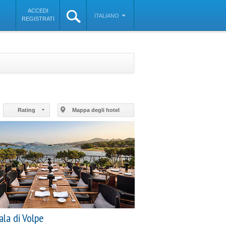
ACCEDI
ITALIANO
REGISTRATI
©
OpenStreetMap
contributors
Rating
Mappa degli hotel
ala di Volpe