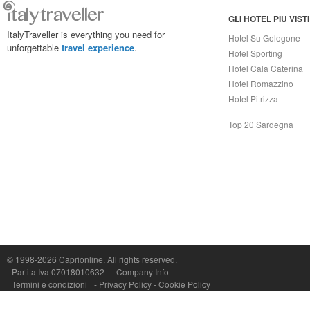
GLI HOTEL PIÙ VISTI
ItalyTraveller is everything you need for
Hotel Su Gologone
unforgettable
travel experience
.
Hotel Sporting
Hotel Cala Caterina
Hotel Romazzino
Hotel Pitrizza
Top 20 Sardegna
© 1998-2026
Caprionline
. All rights reserved.
Capri On Line Srl, Via Le Botteghe 10a - 80073 CAPRI (NA) Italy
Partita Iva 07018010632
Company Info
P.Iva, C.F. e n.Reg.Imprese Napoli: 07018010632 - Rea n.557643
Termini e condizioni
-
Privacy Policy
-
Cookie Policy