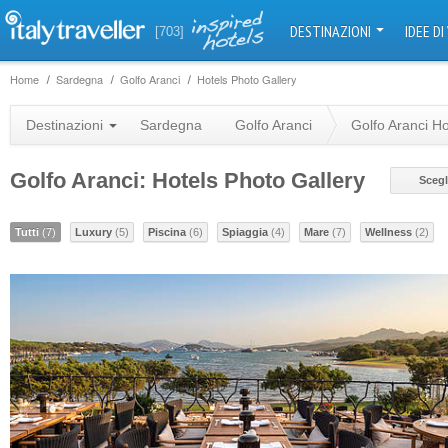
DESTINAZIONI
IDEE DI
[703]
Home
Sardegna
Golfo Aranci
Hotels Photo Gallery
Destinazioni
Sardegna
Golfo Aranci
Golfo Aranci Ho
Golfo Aranci: Hotels Photo Gallery
Scegl
Tutti
(7)
Luxury
(5)
Piscina
(6)
Spiaggia
(4)
Mare
(7)
Wellness
(2)