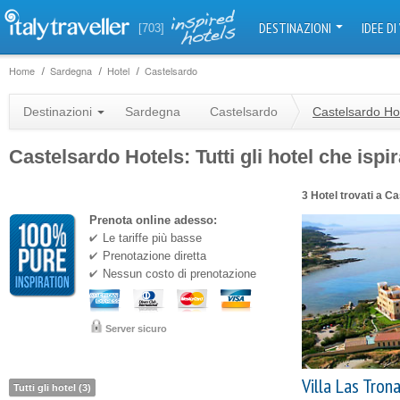
DESTINAZIONI
IDEE DI
[703]
Home
Sardegna
Hotel
Castelsardo
Destinazioni
Sardegna
Castelsardo
Castelsardo Ho
Castelsardo Hotels: Tutti gli hotel che ispi
3 Hotel trovati a C
Prenota online adesso:
Le tariffe più basse
Prenotazione diretta
Nessun costo di prenotazione
Server sicuro
Villa Las Tron
Tutti gli hotel (3)