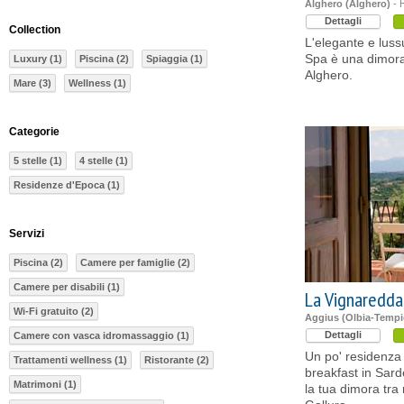
Alghero (Alghero)
- H
Dettagli
Collection
L'elegante e luss
Spa è una dimora 
Luxury (1)
Piscina (2)
Spiaggia (1)
Alghero.
Mare (3)
Wellness (1)
Categorie
5 stelle (1)
4 stelle (1)
Residenze d'Epoca (1)
Servizi
Piscina (2)
Camere per famiglie (2)
Camere per disabili (1)
La Vignaredda
Wi-Fi gratuito (2)
Aggius (Olbia-Tempi
Dettagli
Camere con vasca idromassaggio (1)
Un po' residenza
Trattamenti wellness (1)
Ristorante (2)
breakfast in Sar
Matrimoni (1)
la tua dimora tr