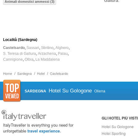
Gallura.
Animali domestici ammessi (3)
Località (Sardegna)
Castelsardo
Sassari
Stintino
Alghero
S. Teresa di Gallura
Arzachena
Palau
Cannigione
Olbia
La Maddalena
Home
Sardegna
Hotel
Castelsardo
Hotel Su Gologone
SARDEGNA
Oliena
GLI HOTEL PIÙ VISTI
ItalyTraveller is everything you need for
Hotel Su Gologone
unforgettable
travel experience
.
Hotel Sporting