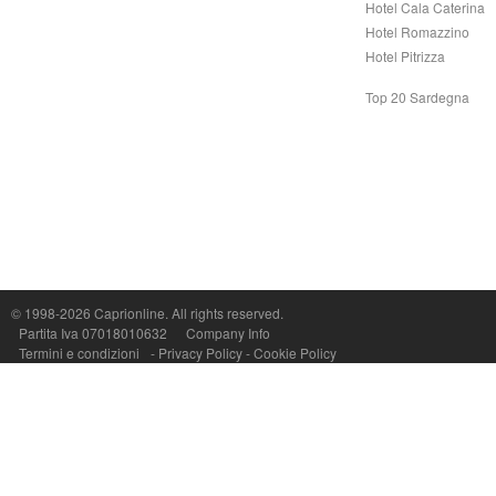
Hotel Cala Caterina
Hotel Romazzino
Hotel Pitrizza
Top 20 Sardegna
Capri On Line Srl, Via Le Botteghe 10a - 80073 CAPRI (NA) Italy
P.Iva, C.F. e n.Reg.Imprese Napoli: 07018010632 - Rea n.557643
© 1998-2026
Caprionline
. All rights reserved.
Partita Iva 07018010632
Company Info
Termini e condizioni
-
Privacy Policy
-
Cookie Policy