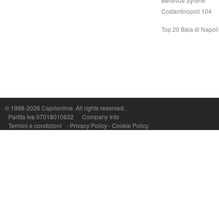
Bellevue Syrene
Costantinopoli 104
Top 20 Baia di Napoli
© 1998-2026
Caprionline
. All rights reserved.
Capri On Line Srl, Via Le Botteghe 10a - 80073 CAPRI (NA) Italy
Partita Iva 07018010632
Company Info
P.Iva, C.F. e n.Reg.Imprese Napoli: 07018010632 - Rea n.557643
Termini e condizioni
-
Privacy Policy
-
Cookie Policy