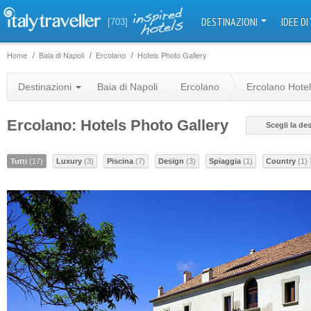
DESTINAZIONI
IDEE DI
[703]
Home
Baia di Napoli
Ercolano
Hotels Photo Gallery
Destinazioni
Baia di Napoli
Ercolano
Ercolano Hote
Ercolano: Hotels Photo Gallery
Scegli la de
Tutti
(17)
Luxury
(3)
Piscina
(7)
Design
(3)
Spiaggia
(1)
Country
(1)