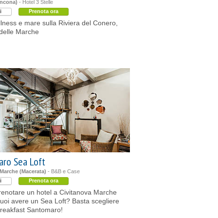
ncona)
- Hotel 3 Stelle
i
Prenota ora
llness e mare sulla Riviera del Conero,
o delle Marche
ro Sea Loft
 Marche (Macerata)
- B&B e Case
i
Prenota ora
enotare un hotel a Civitanova Marche
oi avere un Sea Loft? Basta scegliere
Breakfast Santomaro!