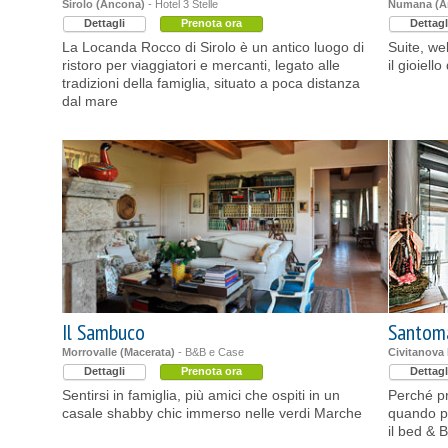
Sirolo (Ancona)
- Hotel 3 Stelle
Numana (A
Dettagli
Prenota ora
Dettagl
La Locanda Rocco di Sirolo è un antico luogo di
Suite, we
ristoro per viaggiatori e mercanti, legato alle
il gioiell
tradizioni della famiglia, situato a poca distanza
dal mare
Il Sambuco
Santoma
Morrovalle (Macerata)
- B&B e Case
Civitanova
Dettagli
Prenota ora
Dettagl
Sentirsi in famiglia, più amici che ospiti in un
Perché pr
casale shabby chic immerso nelle verdi Marche
quando pu
il bed & 