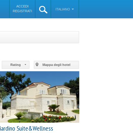
ACCEDI
ITALIANO
REGISTRATI
©
OpenStreetMap
contributors
Rating
Mappa degli hotel
iardino Suite&Wellness