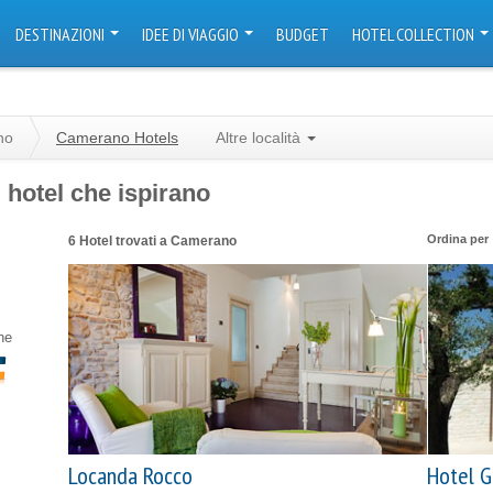
DESTINAZIONI
IDEE DI VIAGGIO
BUDGET
HOTEL COLLECTION
no
Camerano Hotels
Altre località
 hotel che ispirano
Ordina per
6 Hotel trovati a Camerano
ne
Locanda Rocco
Hotel G