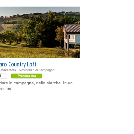
ro Country Loft
(Macerata)
- Residenze di Campagna
i
Prenota ora
dare in campagna, nelle Marche. In un
per me!