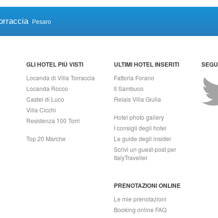
orraccia
Pesaro
GLI HOTEL PIÙ VISTI
ULTIMI HOTEL INSERITI
SEGUI
Locanda di Villa Torraccia
Fattoria Forano
Locanda Rocco
Il Sambuco
Castel di Luco
Relais Villa Giulia
Villa Cicchi
Hotel photo gallery
Residenza 100 Torri
I consigli degli hotel
Top 20 Marche
Le guide degli insider
Scrivi un guest-post per
ItalyTraveller
PRENOTAZIONI ONLINE
Le mie prenotazioni
Booking online FAQ