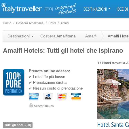
DESTINAZIONI
IDEE DI
[703]
Home
Costiera Amalfitana
Hotel
Amalfi
Destinazioni
Costiera Amalfitana
Amalfi
Amalfi Hote
Amalfi Hotels: Tutti gli hotel che ispirano
17 Hotel trovati a A
Prenota online adesso:
Le tariffe più basse
Prenotazione diretta
Nessun costo di prenotazione
Server sicuro
Hotel Santa C
Tutti gli hotel (20)