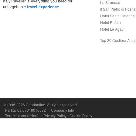
ItalyTraveller is everything you need for
Le Sirenuse
unforgettable
travel experience
.
Il San Pietro di Posit
Hotel Santa Caterina
Hotel Rufolo
Hotel Le Agavi
Top 20 Costiera Amal
Capri On Line Srl, Via Le Botteghe 10a - 80073 CAPRI (NA) Italy
P.Iva, C.F. e n.Reg.Imprese Napoli: 07018010632 - Rea n.557643
© 1998-2026
Caprionline
. All rights reserved.
Partita Iva 07018010632
Company Info
Termini e condizioni
-
Privacy Policy
-
Cookie Policy