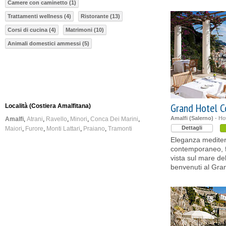
Camere con caminetto (1)
Trattamenti wellness (4)
Ristorante (13)
Corsi di cucina (4)
Matrimoni (10)
Animali domestici ammessi (5)
Grand Hotel C
Località (Costiera Amalfitana)
Amalfi (Salerno)
- Hot
Amalfi
Atrani
Ravello
Minori
Conca Dei Marini
Dettagli
Maiori
Furore
Monti Lattari
Praiano
Tramonti
Eleganza mediterr
contemporaneo, f
vista sul mare de
benvenuti al Gran