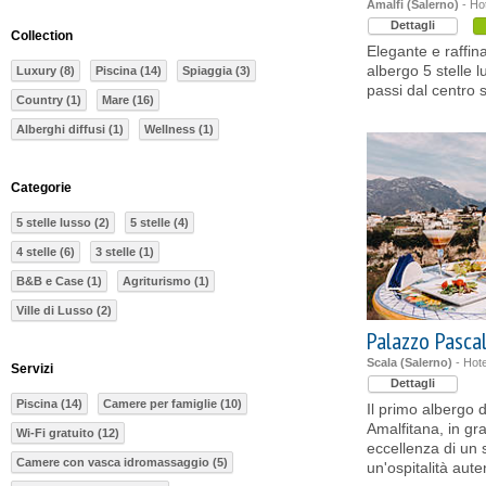
Amalfi (Salerno)
- Hot
Dettagli
Collection
Elegante e raffin
albergo 5 stelle l
Luxury (8)
Piscina (14)
Spiaggia (3)
passi dal centro s
Country (1)
Mare (16)
Alberghi diffusi (1)
Wellness (1)
Categorie
5 stelle lusso (2)
5 stelle (4)
4 stelle (6)
3 stelle (1)
B&B e Case (1)
Agriturismo (1)
Ville di Lusso (2)
Palazzo Pasca
Scala (Salerno)
- Hote
Servizi
Dettagli
Piscina (14)
Camere per famiglie (10)
Il primo albergo d
Amalfitana, in gr
Wi-Fi gratuito (12)
eccellenza di un s
Camere con vasca idromassaggio (5)
un'ospitalità aute