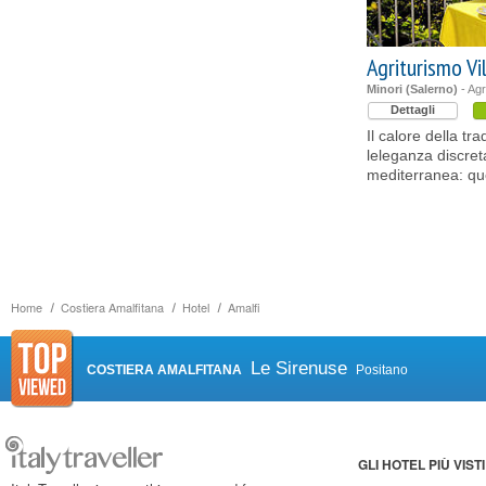
Agriturismo Vi
Minori (Salerno)
- Agr
Dettagli
Il calore della tr
leleganza discret
mediterranea: que
Home
Costiera Amalfitana
Hotel
Amalfi
Le Sirenuse
COSTIERA AMALFITANA
Positano
GLI HOTEL PIÙ VISTI